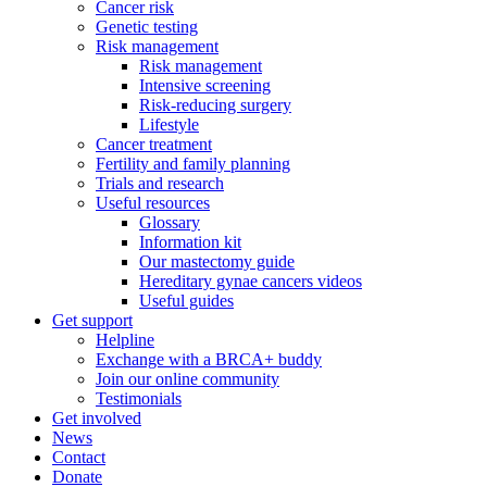
Cancer risk
Genetic testing
Risk management
Risk management
Intensive screening
Risk-reducing surgery
Lifestyle
Cancer treatment
Fertility and family planning
Trials and research
Useful resources
Glossary
Information kit
Our mastectomy guide
Hereditary gynae cancers videos
Useful guides
Get support
Helpline
Exchange with a BRCA+ buddy
Join our online community
Testimonials
Get involved
News
Contact
Donate