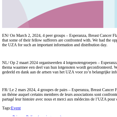
EN/ On March 2, 2024, 4 peer groups – Esperanza, Breast Cancer F
that some of their fellow sufferers are confronted with. We had the op
the UZA for such an important information and distribution day.
NL/ Op 2 maart 2024 organiseerden 4 lotgenotengroepen – Espera
thema waarmee een deel van hun lotgenoten wordt geconfronteerd. We 
gedeeld en dank aan de artsen van het UZA voor zo’n belangrijke inf
FR/ Le 2 mars 2024, 4 groupes de pairs – Esperanza, Breast Cancer 
un thème auquel certains membres de leurs associations sont confrontés
partagé leur histoire avec nous et merci aux médecins de l’UZA pour ce
Tags:
Event
Privacy Policy (coming soon)