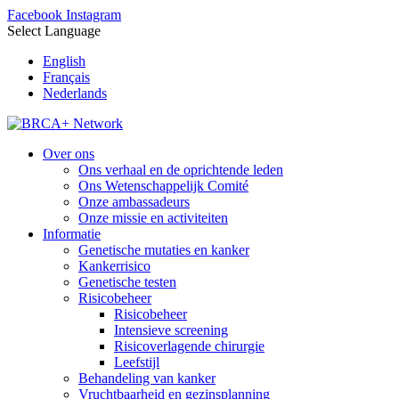
Facebook
Instagram
Select Language
English
Français
Nederlands
Over ons
Ons verhaal en de oprichtende leden
Ons Wetenschappelijk Comité
Onze ambassadeurs
Onze missie en activiteiten
Informatie
Genetische mutaties en kanker
Kankerrisico
Genetische testen
Risicobeheer
Risicobeheer
Intensieve screening
Risicoverlagende chirurgie
Leefstijl
Behandeling van kanker
Vruchtbaarheid en gezinsplanning