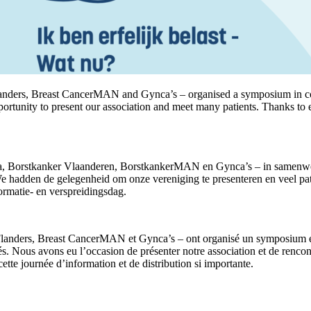
landers, Breast CancerMAN and Gynca’s – organised a symposium in co
portunity to present our association and meet many patients. Thanks to 
nza, Borstkanker Vlaanderen, BorstkankerMAN en Gynca’s – in same
hadden de gelegenheid om onze vereniging te presenteren en veel pati
ormatie- en verspreidingsdag.
Flanders, Breast CancerMAN et Gynca’s – ont organisé un symposium en
. Nous avons eu l’occasion de présenter notre association et de rencont
tte journée d’information et de distribution si importante.