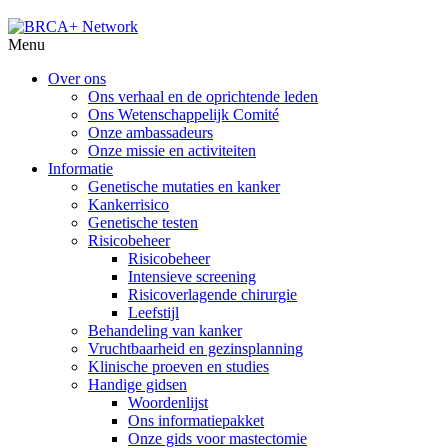
Menu
Over ons
Ons verhaal en de oprichtende leden
Ons Wetenschappelijk Comité
Onze ambassadeurs
Onze missie en activiteiten
Informatie
Genetische mutaties en kanker
Kankerrisico
Genetische testen
Risicobeheer
Risicobeheer
Intensieve screening
Risicoverlagende chirurgie
Leefstijl
Behandeling van kanker
Vruchtbaarheid en gezinsplanning
Klinische proeven en studies
Handige gidsen
Woordenlijst
Ons informatiepakket
Onze gids voor mastectomie