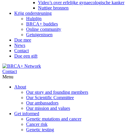
Video’s over erfelijke gynaecologische kanker
Nuttige bronnen
Krijg ondersteuning
Hulplijn
BRCA+ buddies
Online community
Getuigenissen
Doe mee
News
Contact
Doe een gift
Contact
Menu
About
Our story and founding members
Our Scientific Committee
Our ambassadors
Our mission and values
Get informed
Genetic mutations and cancer
Cancer risk
Genetic testing