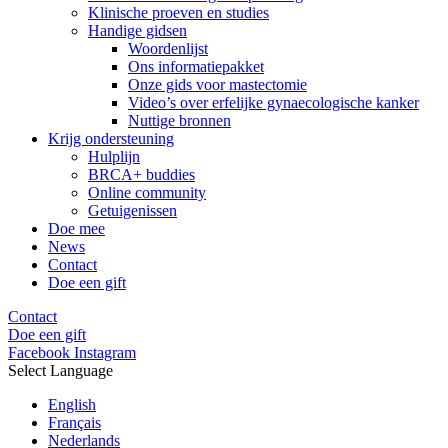
Klinische proeven en studies
Handige gidsen
Woordenlijst
Ons informatiepakket
Onze gids voor mastectomie
Video’s over erfelijke gynaecologische kanker
Nuttige bronnen
Krijg ondersteuning
Hulplijn
BRCA+ buddies
Online community
Getuigenissen
Doe mee
News
Contact
Doe een gift
Contact
Doe een gift
Facebook
Instagram
Select Language
English
Français
Nederlands