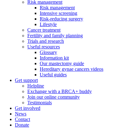
Risk management
Risk management
Intensive screening
Risk-reducing surgery
Lifestyle
Cancer treatment
Fertility and family planning
Trials and research
Useful resources
Glossary
Information kit
Our mastectomy guide
Hereditary gynae cancers videos
Useful guides
Get support
Helpline
Exchange with a BRCA+ buddy
Join our online community
Testimonials
Get involved
News
Contact
Donate