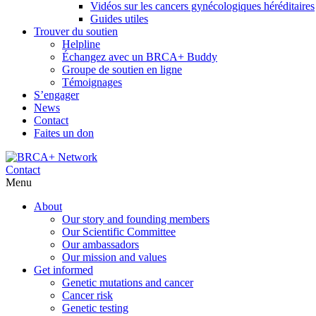
Vidéos sur les cancers gynécologiques héréditaires
Guides utiles
Trouver du soutien
Helpline
Échangez avec un BRCA+ Buddy
Groupe de soutien en ligne
Témoignages
S’engager
News
Contact
Faites un don
Contact
Menu
About
Our story and founding members
Our Scientific Committee
Our ambassadors
Our mission and values
Get informed
Genetic mutations and cancer
Cancer risk
Genetic testing