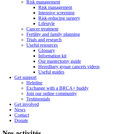
Risk management
Risk management
Intensive screening
Risk-reducing surgery
Lifestyle
Cancer treatment
Fertility and family planning
Trials and research
Useful resources
Glossary
Information kit
Our mastectomy guide
Hereditary gynae cancers videos
Useful guides
Get support
Helpline
Exchange with a BRCA+ buddy
Join our online community
Testimonials
Get involved
News
Contact
Donate
Nos activités